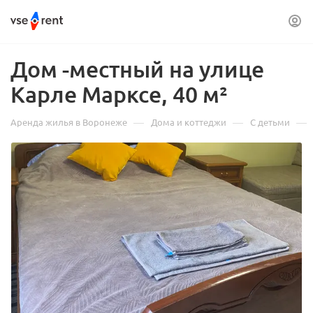
Дом -местный на улице
Карле Марксе, 40 м²
—
—
—
Аренда жилья в Воронеже
Дома и коттеджи
С детьми