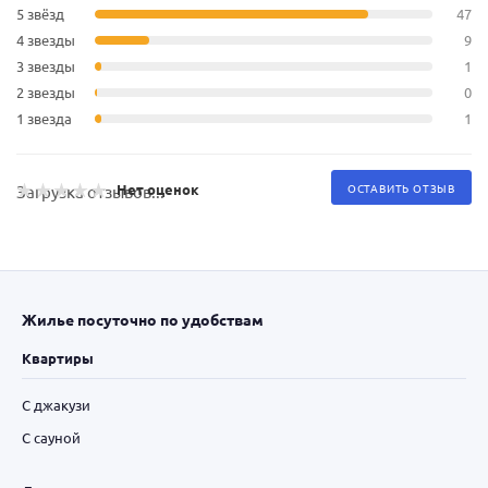
5 звёзд
47
4 звезды
9
3 звезды
1
2 звезды
0
1 звезда
1
Нет оценок
ОСТАВИТЬ ОТЗЫВ
Загрузка отзывов...
Жилье посуточно по удобствам
Квартиры
С джакузи
С сауной