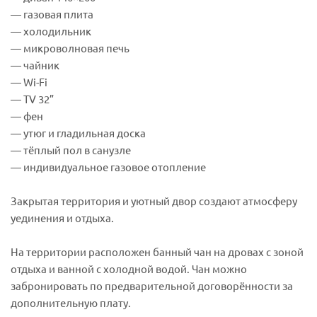
— газовая плита
— холодильник
— микроволновая печь
— чайник
— Wi-Fi
— TV 32”
— фен
— утюг и гладильная доска
— тёплый пол в санузле
— индивидуальное газовое отопление
Закрытая территория и уютный двор создают атмосферу
уединения и отдыха.
На территории расположен банный чан на дровах с зоной
отдыха и ванной с холодной водой. Чан можно
забронировать по предварительной договорённости за
дополнительную плату.