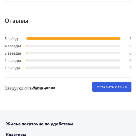
Отзывы
5 звёзд
3
4 звезды
0
3 звезды
0
2 звезды
0
1 звезда
0
Нет оценок
ОСТАВИТЬ ОТЗЫВ
Загрузка отзывов...
Жилье посуточно по удобствам
Квартиры